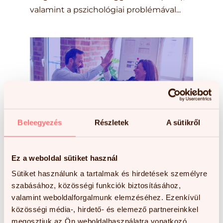
valamint a pszichológiai problémával...
Beleegyezés
Részletek
A sütikről
Ez a weboldal sütiket használ
Szerző:
GEM marketing
|
máj 30, 2022
|
GEM
Sütiket használunk a tartalmak és hirdetések személyre
Tanulás felnőttként? Lehetséges!
szabásához, közösségi funkciók biztosításához,
valamint weboldalforgalmunk elemzéséhez. Ezenkívül
Érdekességek és árnyoldalak Úgy
közösségi média-, hirdető- és elemező partnereinkkel
tartják, az élet maga a tanulás. A sírig
megosztjuk az Ön weboldalhasználatra vonatkozó