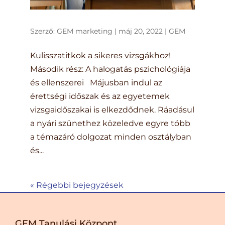
Szerző:
GEM marketing
|
máj 20, 2022
|
GEM
Kulisszatitkok a sikeres vizsgákhoz!
Második rész: A halogatás pszichológiája
és ellenszerei Májusban indul az
érettségi időszak és az egyetemek
vizsgaidőszakai is elkezdődnek. Ráadásul
a nyári szünethez közeledve egyre több
a témazáró dolgozat minden osztályban
és...
« Régebbi bejegyzések
GEM Tanulási Központ