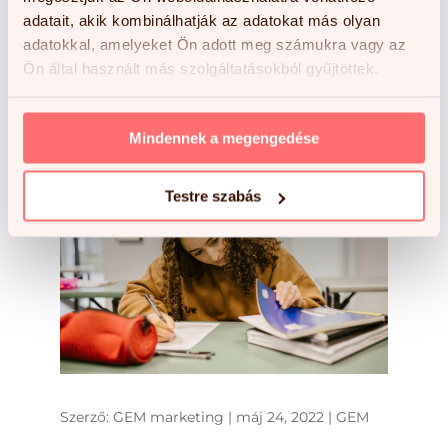
tartó tanulás azonban megterhelő lehet!
adatait, akik kombinálhatják az adatokat más olyan
Felnőttként tanulni sok szempontból
adatokkal, amelyeket Ön adott meg számukra vagy az
egyszerűbb és olykor hatékonyabb is,
Ön által használt más szolgáltatásokból gyűjtöttek.
mint gyermekként. Azonban akadnak a
felnőtt...
Mindennek a megengedése
Testre szabás
Szerző:
GEM marketing
|
máj 24, 2022
|
GEM