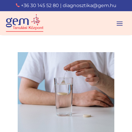
+36 30 145 52 80
|
diagnosztika@gem.hu
