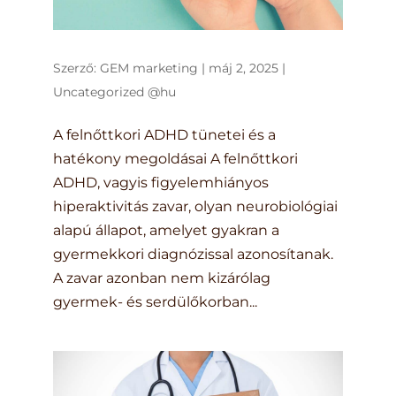
Szerző:
GEM marketing
|
máj 2, 2025
|
Uncategorized @hu
A felnőttkori ADHD tünetei és a
hatékony megoldásai A felnőttkori
ADHD, vagyis figyelemhiányos
hiperaktivitás zavar, olyan neurobiológiai
alapú állapot, amelyet gyakran a
gyermekkori diagnózissal azonosítanak.
A zavar azonban nem kizárólag
gyermek- és serdülőkorban...