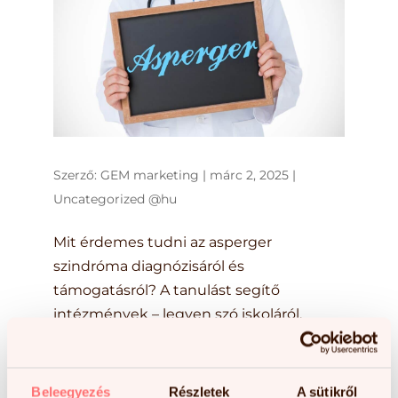
Szerző:
GEM marketing
|
márc 2, 2025
|
Uncategorized @hu
Mit érdemes tudni az asperger
szindróma diagnózisáról és
támogatásról? A tanulást segítő
intézmények – legyen szó iskoláról,
fejlesztőközpontról vagy más, oktatási
célú szervezetről – nap mint nap
szembesülhetnek azzal a kihívással,
Beleegyezés
Részletek
A sütikről