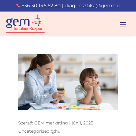
+36 30 145 52 80
|
diagnosztika@gem.hu

Szerző:
GEM marketing
|
jún 1, 2025
|
Uncategorized @hu