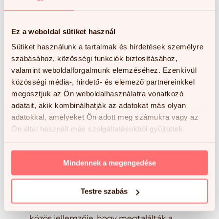
hogyan lehet a lehető legjobban...
Ez a weboldal sütiket használ
Sütiket használunk a tartalmak és hirdetések személyre
szabásához, közösségi funkciók biztosításához,
valamint weboldalforgalmunk elemzéséhez. Ezenkívül
közösségi média-, hirdető- és elemező partnereinkkel
megosztjuk az Ön weboldalhasználatra vonatkozó
adatait, akik kombinálhatják az adatokat más olyan
adatokkal, amelyeket Ön adott meg számukra vagy az
Ön által használt más szolgáltatásokból gyűjtöttek.
Szerző:
GEM marketing
|
febr 3, 2025
|
Mindennek a megengedése
Uncategorized @hu
Testre szabás
Diszlexia fejlesztése: Hatékony kezelési
módszerek A sikeres diszlexiás emberek
közös jellemzője, hogy megtalálták a