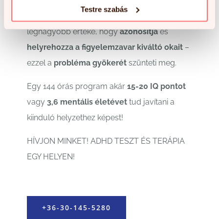
– jelentősen javíthatjuk a figyelmi
Testre szabás
aspektusokat.
A BrainRx agytréning
legnagyobb értéke, hogy
azonosítja
és
helyrehozza a figyelemzavar kiváltó okait
–
ezzel a
probléma gyökerét
szünteti meg.
Egy 144 órás program akár
15-20 IQ pontot
vagy
3,6 mentális életévet
tud javítani a
kiinduló helyzethez képest!
HÍVJON MINKET! ADHD TESZT ÉS TERÁPIA
EGY HELYEN!
+36-30-145-5280