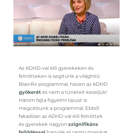
Az ADHD-val élő gyerekeken és
felnőtteken is segítünk a világhírű
BrainRx programmal, hiszen az ADHD
gyökerét
és nem a tüneteit kezeljük!
Három fajta figyelmi típust is
megcélzunk a programmal. Ebből
fakadóan az ADHD-val élő felnőttek
és gyerekek nagyon
szignifikáns
fejlődéssel
hagyják el centrumainkat