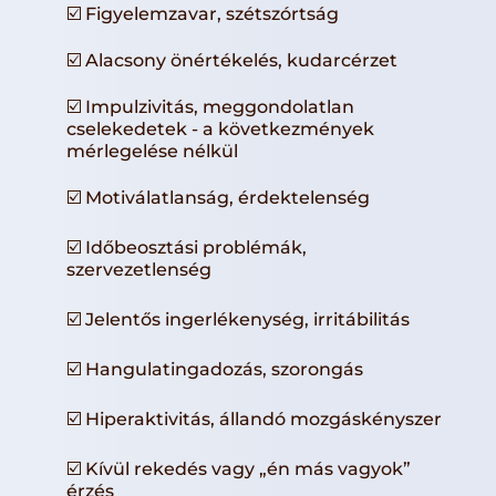
☑️ Figyelemzavar, szétszórtság
☑️ Alacsony önértékelés, kudarcérzet
☑️ Impulzivitás, meggondolatlan
cselekedetek - a következmények
mérlegelése nélkül
☑️ Motiválatlanság, érdektelenség
☑️ Időbeosztási problémák,
szervezetlenség
☑️ Jelentős ingerlékenység, irritábilitás
☑️ Hangulatingadozás, szorongás
☑️ Hiperaktivitás, állandó mozgáskényszer
☑️ Kívül rekedés vagy „én más vagyok”
érzés