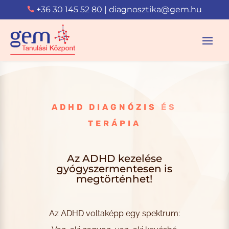
+36 30 145 52 80
|
diagnosztika@gem.hu

ADHD DIAGNÓZIS ÉS
TERÁPIA
Az ADHD kezelése
gyógyszermentesen is
megtörténhet!
Az ADHD voltaképp egy spektrum: