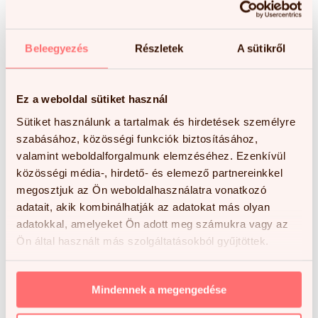
Beleegyezés
Részletek
A sütikről
VAN KIÚT AZ ADHD-
Ez a weboldal sütiket használ
BÓL!
Sütiket használunk a tartalmak és hirdetések személyre
szabásához, közösségi funkciók biztosításához,
valamint weboldalforgalmunk elemzéséhez. Ezenkívül
A jó hír az, hogy a figyelemzavar hatékony
közösségi média-, hirdető- és elemező partnereinkkel
kezelése, a koncentrációs zavar
megosztjuk az Ön weboldalhasználatra vonatkozó
megszüntetése szabadalmaztatott
adatait, akik kombinálhatják az adatokat más olyan
adatokkal, amelyeket Ön adott meg számukra vagy az
módszertannal már lehetséges!
Az agy
Ön által használt más szolgáltatásokból gyűjtöttek.
alulaktivált régióinak célzott stimulációjával
– ez esetben a figyelmetlenséget és figyelmi
Mindennek a megengedése
zavarokat okozó prefrontális kortex edzésével