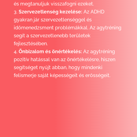
és megtanuljuk visszafogni ezeket.
Szervezetlenség kezelése:
Az ADHD
gyakran jár szervezetlenséggel és
időmenedzsment problémákkal. Az agytréning
segít a szervezetlenebb területek
fejlesztésében.
Önbizalom és önértékelés:
Az agytréning
pozitív hatással van az önértékelésre, hiszen
segítséget nyújt abban, hogy mindenki
felismerje saját képességeit és erősségeit.