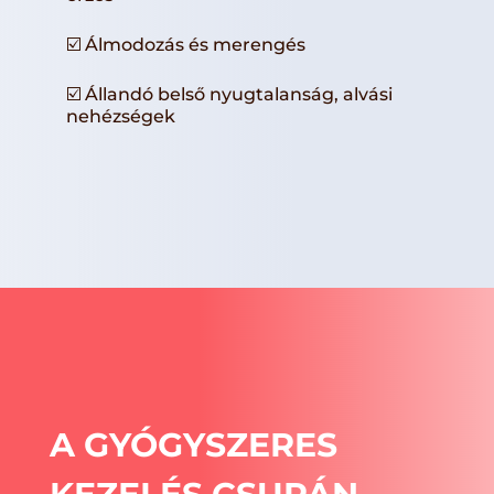
☑️ Álmodozás és merengés
☑️ Állandó belső nyugtalanság, alvási
nehézségek
A GYÓGYSZERES