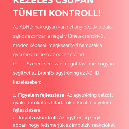
KEZELÉS CSUPÁN
TÜNETI KONTROLL!
Az ADHD-nak ugyan van néhány pozitív oldala,
sajnos azonban a negatív tünetek rendkívül
módon képesek megkeseríteni nemcsak a
gyermek, hanem az egész család
életét.
Szerencsére van megoldás!
Ime, hogyan
segíthet az BrainRx agytréning az ADHD
kezelésében:
Figyelem fejlesztése:
Az agytréning célzott
gyakorlatokat és feladatokat kínál a figyelem
fejlesztésére.
Impulzuskontroll:
Az agytréning segít
abban, hogy felismerjük az impulzív reakciókat