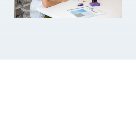
Kérdés esetén szakembereink
készséggel állnak
rendelkezésére!