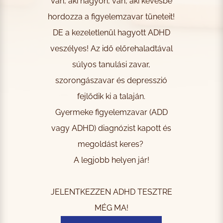
Van, aki nagyon, van, aki kevésbé
hordozza a figyelemzavar tüneteit!
DE a kezeletlenül hagyott ADHD
veszélyes! Az idő előrehaladtával
súlyos tanulási zavar,
szorongászavar és depresszió
fejlődik ki a talaján.
Gyermeke figyelemzavar (ADD
vagy ADHD) diagnózist kapott és
megoldást keres?
A legjobb helyen jár!
JELENTKEZZEN ADHD TESZTRE
MÉG MA!