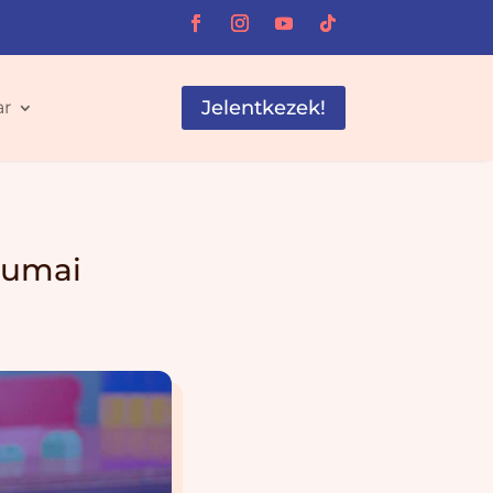
Jelentkezek!
ar
riumai