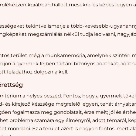
 emlékezzen korábban hallott mesékre, és képes legyen a
sségeket tekintve ismerje a több-kevesebb-ugyanannyi
gképeket megszámlálás nélkül tudja leolvasni, nagyjáb
ontos terület még a munkamemória, amelynek szintén m
djon a gyermek fejben tartani bizonyos adatokat, adath
t feladathoz dolgoznia kell.
érettség
kritérium a helyes beszéd. Fontos, hogy a gyermek töké
- és kifejező készsége megfelelő legyen, tehát árnyaltan
ően fogalmazza meg gondolatait, érzelmeit; jól és érthe
et probléma számára egy élményről, adott témáról, ké
 mondani. Ez a terület azért is nagyon fontos, mert alap