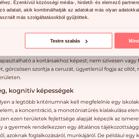
ágok, mozgás
hez. Ezenkívül közösségi média-, hirdető- és elemező partner
zó adatait, akik kombinálhatják az adatokat más olyan adatokka
k testi adottságait tekintve ideális esetben körülbelül
sznált más szolgáltatásokból gyűjtöttek.
őszakra tehető az ujjak porcosodása, aminek az írásnál, ra
dominancia már kialakult, nem görcsösen, hanem szépen 
lőfeltétele az írástanulásnak.
Testre szabás
Min
 és finommotorikus mozgása még kissé ügyetlen, össz
tapasztalható a kortársakhoz képest; nem szívesen vagy 
, görcsösen szorítja a ceruzát, ügyetlenül fogja az olló
erületen.
ség, kognitív képességek
elyen a legtöbb kritériumnak kell megfelelnie egy iskolak
elem, a koncentráció, a monotóniatűrés kialakulása el
zen ezen területek fejlettsége alapját képezik az ismeret
y a gyermek rendelkezzen egy általános tájékozottsággal
ről, azoknak foglalkozásáról, munkájáról. De például egy k