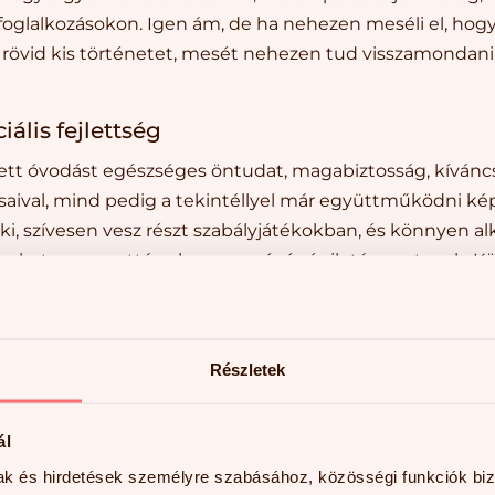
oglalkozásokon. Igen ám, de ha nehezen meséli el, hogy
y rövid kis történetet, mesét nehezen tud visszamondan
iális fejlettség
rett óvodást egészséges öntudat, magabiztosság, kívánc
rsaival, mind pedig a tekintéllyel már együttműködni kép
 ki, szívesen vesz részt szabályjátékokban, és könnyen a
yeket a csoporttársak vagy az óvónénik támasztanak. K
 szülők jelenléte nélkül. Érdeklődik a betűk, számok világ
 várja az iskolát.
nyosságokat tapasztalunk: a gyermek viselkedése túlz
Részletek
ntudata, nem bátor, nehezen válik le; idegenekkel és a k
, félénk és visszahúzódó; sőt nem tudja a frusztrációit 
ál
az agresszivitásra – nem beszélhetünk iskolaérettségrő
mak és hirdetések személyre szabásához, közösségi funkciók biz