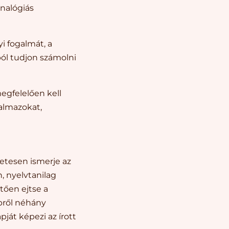
nalógiás
 fogalmát, a
ól tudjon számolni
egfelelően kell
almazokat,
letesen ismerje az
, nyelvtanilag
tően ejtse a
pről néhány
ját képezi az írott