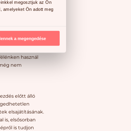
einkkel megosztjuk az Ön
l, amelyeket Ön adott meg
 120-130 cm magas,
jzolásnál fontos
fogja a ceruzát. A
dennek a megengedése
eszedetlen;
félénken használ
t, még nem
ezdés előtt álló
engedhetetlen
ek elsajátításának.
 is, elsősorban
épről is tudjon