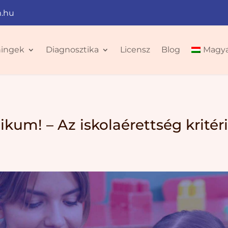
.hu
ningek
Diagnosztika
Licensz
Blog
Magy
kum! – Az iskolaérettség krité