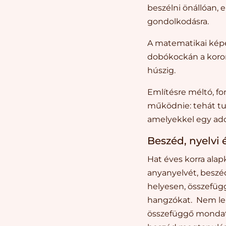
beszélni önállóan,
gondolkodásra.
A matematikai képe
dobókockán a koron
húszig.
Említésre méltó, f
működnie: tehát tu
amelyekkel egy adot
Beszéd, nyelvi 
Hat éves korra alap
anyanyelvét, beszéd
helyesen, összefügg
hangzókat. Nem leh
összefüggő mondatot