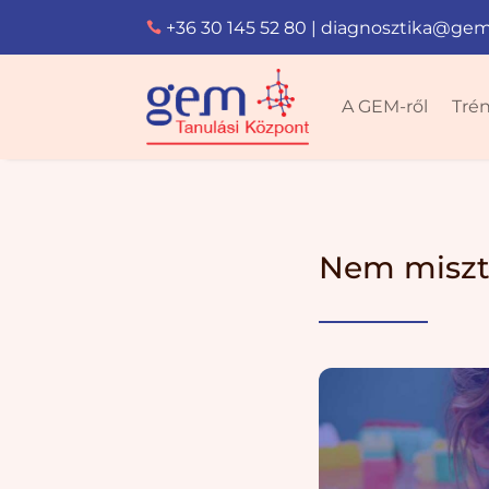
+36 30 145 52 80
|
diagnosztika@gem

A GEM-ről
Tré
Nem miszti