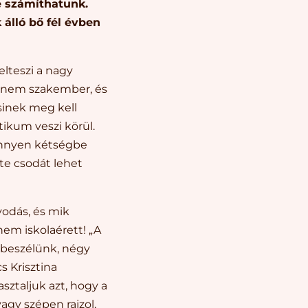
e számíthatunk.
álló bő fél évben
elteszi a nagy
e nem szakember, és
sinek meg kell
tikum veszi körül.
könnyen kétségbe
nte csodát lehet
odás, és mik
nem iskolaérett! „A
l beszélünk, négy
 Krisztina
sztaljuk azt, hogy a
agy szépen rajzol,