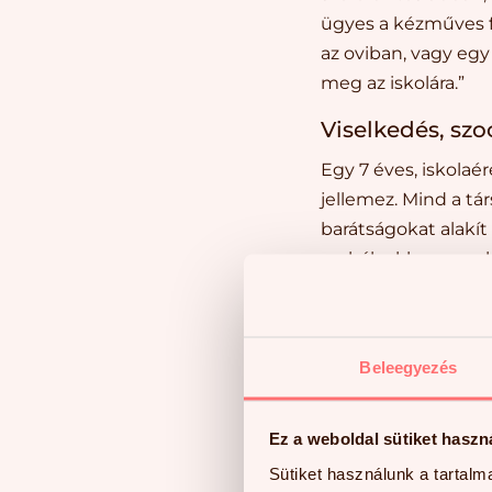
ügyes a kézműves f
az oviban, vagy eg
meg az iskolára.”
Viselkedés, szoc
Egy 7 éves, iskolaé
jellemez. Mind a tá
barátságokat alakít
szabályokhoz, amel
sír, nem nyugtalan a
örömmel, izgalommal
Ha mindezekben hiá
Beleegyezés
regresszív; nincs ö
kommunikál szívesen
Ez a weboldal sütiket haszn
esetekben hajlamos 
Sütiket használunk a tartal