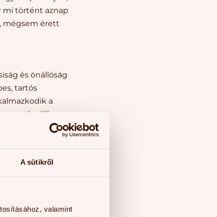
 mi történt aznap
i, mégsem érett
siság és önállóság
es, tartós
lkalmazkodik a
önnyen leválik, nem
a iránt, és
ottan babás,
A sütikről
ortársakkal nem
kezelni, bizonyos
l.
tosításához, valamint