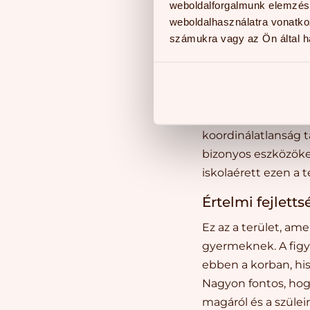
Fizikai adotts
weboldalforgalmunk elemzésé
weboldalhasználatra vonatko
Egy 6-7 éves gyerme
számukra vagy az Ön által ha
20-22 kg. Erre az id
szerepe van. A kéz
jól irányítható kéz e
Ha a gyermek nagy-
koordinálatlanság 
bizonyos eszközöket
iskolaérett ezen a t
Értelmi fejlett
Ez az a terület, am
gyermeknek. A figy
ebben a korban, his
Nagyon fontos, hog
magáról és a szülei