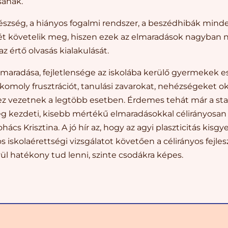
ának.
készség, a hiányos fogalmi rendszer, a beszédhibák min
t követelik meg, hiszen ezek az elmaradások nagyban ne
e az értő olvasás kialakulását.
elmaradása, fejletlensége az iskolába kerülő gyermekek 
komoly frusztrációt, tanulási zavarokat, nehézségeket o
z vezetnek a legtöbb esetben. Érdemes tehát már a sta
ég kezdeti, kisebb mértékű elmaradásokkal célirányosan 
ács Krisztina. A jó hír az, hogy az agyi plaszticitás kis
s iskolaérettségi vizsgálatot követően a célirányos fejl
ül hatékony tud lenni, szinte csodákra képes.