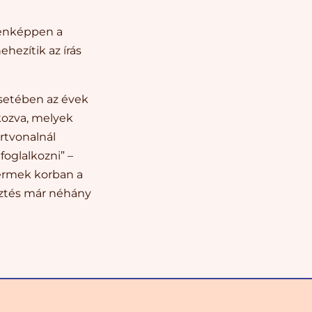
denképpen a
hezítik az írás
esetében az évek
kozva, melyek
rtvonalnál
foglalkozni” –
gyermek korban a
esztés már néhány