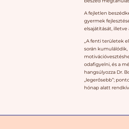
beszéd megtanulás
A fejletlen beszéd
gyermek fejlesztésé
elsajátítását, illetv
„A fenti területek 
során kumulálódik, 
motivációvesztéshe
odafigyelni, és a m
hangsúlyozza Dr. Boh
„legerősebb”; ponto
hónap alatt rendkív