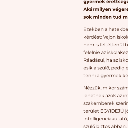
gyermek érettsége
Akármilyen végered
sok minden tud mé
Ezekben a hetekben 
kérdést: Vajon isk
nem is feltétlenül 
felelnie az iskolak
Ráadásul, ha az is
esik a szülő, pedig 
tenni a gyermek kép
Nézzük, mikor szám
lehetnek azok az in
szakemberek szerint
terület EGYIDEJŰ j
intelligenciakutató
szülő biztos abban,