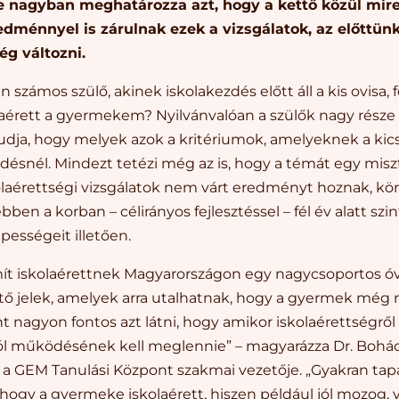
 nagyban meghatározza azt, hogy a kettő közül mir
ménnyel is zárulnak ezek a vizsgálatok, az előttünk 
g változni.
számos szülő, akinek iskolakezdés előtt áll a kis ovisa, f
olaérett a gyermekem? Nyilvánvalóan a szülők nagy rész
tudja, hogy melyek azok a kritériumok, amelyeknek a kic
ezdésnél. Mindezt tetézi még az is, hogy a témát egy misz
kolaérettségi vizsgálatok nem várt eredményt hoznak, 
ebben a korban – célirányos fejlesztéssel – fél év alatt szi
ességeit illetően.
ít iskolaérettnek Magyarországon egy nagycsoportos óv
tő jelek, amelyek arra utalhatnak, hogy a gyermek még 
 nagyon fontos azt látni, hogy amikor iskolaérettségrő
ól működésének kell meglennie” – magyarázza Dr. Bohács
, a GEM Tanulási Központ szakmai vezetője. „Gyakran tapa
 hogy a gyermeke iskolaérett, hiszen például jól mozog, v