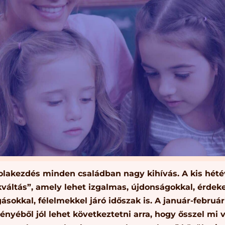
olakezdés minden családban nagy kihívás. A kis hété
váltás”, amely lehet izgalmas, újdonságokkal, érdeke
ásokkal, félelmekkel járó időszak is. A január-február
nyéből jól lehet következtetni arra, hogy ősszel mi v