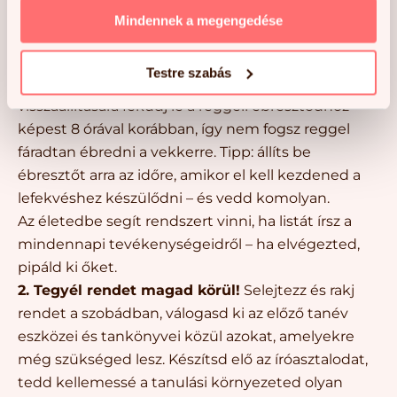
Mindennek a megengedése
Normalizáld a napirended!
A hajnali
lefekvésnek, a közösségi oldalak és videók késő
Testre szabás
éjszakai görgetésének ideje lejárt. A bioritmus
visszaállítására feküdj le a reggeli ébresztődhöz
képest 8 órával korábban, így nem fogsz reggel
fáradtan ébredni a vekkerre. Tipp: állíts be
ébresztőt arra az időre, amikor el kell kezdened a
lefekvéshez készülődni – és vedd komolyan.
Az életedbe segít rendszert vinni, ha listát írsz a
mindennapi tevékenységeidről – ha elvégezted,
pipáld ki őket.
2. Tegyél rendet magad körül!
Selejtezz és rakj
rendet a szobádban, válogasd ki az előző tanév
eszközei és tankönyvei közül azokat, amelyekre
még szükséged lesz. Készítsd elő az íróasztalodat,
tedd kellemessé a tanulási környezeted olyan