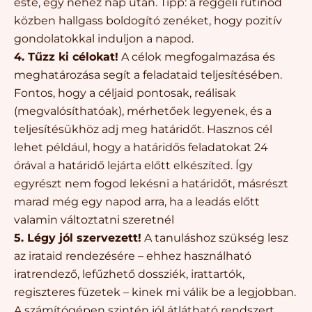
este, egy nehéz nap után. Tipp: a reggeli rutinod
közben hallgass boldogító zenéket, hogy pozitív
gondolatokkal induljon a napod.
4. Tűzz ki célokat!
A célok megfogalmazása és
meghatározása segít a feladataid teljesítésében.
Fontos, hogy a céljaid pontosak, reálisak
(megvalósíthatóak), mérhetőek legyenek, és a
teljesítésükhöz adj meg határidőt. Hasznos cél
lehet például, hogy a határidős feladatokat 24
órával a határidő lejárta előtt elkészíted. Így
egyrészt nem fogod lekésni a határidőt, másrészt
marad még egy napod arra, ha a leadás előtt
valamin változtatni szeretnél
5. Légy jól szervezett!
A tanuláshoz szükség lesz
az irataid rendezésére – ehhez használható
iratrendező, lefűzhető dossziék, irattartók,
regiszteres füzetek – kinek mi válik be a legjobban.
A számítógépen szintén jól átlátható rendszert