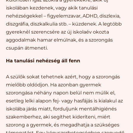
iskolában kezdenek, vagy akik tanulási
nehézségekkel – figyelemzavar, ADHD, diszlexia,
diszgráfia, diszkalkulia stb. – küzdenek. A legtöbb
gyereknél szerencsére az új iskolaév okozta
aggodalmak hamar elmúlnak, és a szorongás
csupán átmeneti.
Ha tanulási nehézség áll fenn
A szülők sokat tehetnek azért, hogy a szorongás
mielőbb oldódjon. Ha azonban
gyermek
szorongása néhány napon belül nem múlik el,
esetleg lelki alapon fej- vagy hasfájás is kialakul az
iskolába járás miatt, forduljunk mentálhigiénés
szakemberhez, aki segíthet kideríteni, miért
szorong a gyermek, és megadhatja a szükséges
támogatást. Egy kényszerbetegségben szenvedő