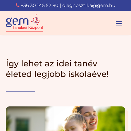
+36 30 145 52 80
|
diagnosztika@gem.hu

Így lehet az idei tanév
életed legjobb iskolaéve!