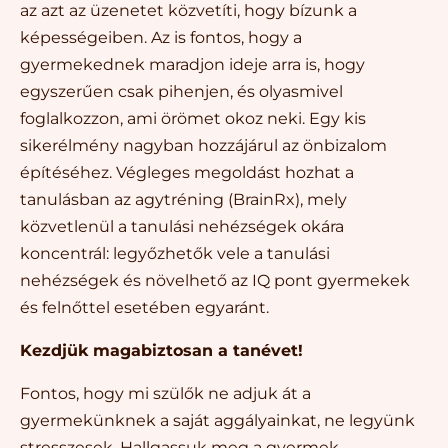
az azt az üzenetet közvetíti, hogy bízunk a
képességeiben. Az is fontos, hogy a
gyermekednek maradjon ideje arra is, hogy
egyszerűen csak pihenjen, és olyasmivel
foglalkozzon, ami örömet okoz neki. Egy kis
sikerélmény nagyban hozzájárul az önbizalom
építéséhez. Végleges megoldást hozhat a
tanulásban az agytréning (BrainRx), mely
közvetlenül a tanulási nehézségek okára
koncentrál: legyőzhetők vele a tanulási
nehézségek és növelhető az IQ pont gyermekek
és felnőttel esetében egyaránt.
Kezdjük magabiztosan a tanévet!
Fontos, hogy mi szülők ne adjuk át a
gyermekünknek a saját aggályainkat, ne legyünk
stresszesek. Hallgassuk meg a gyermek