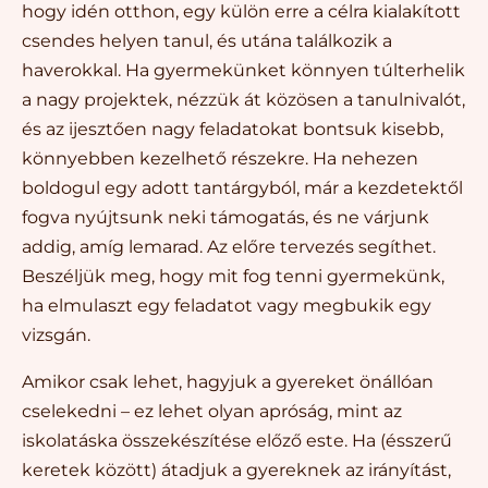
hogy idén otthon, egy külön erre a célra kialakított
csendes helyen tanul, és utána találkozik a
haverokkal. Ha gyermekünket könnyen túlterhelik
a nagy projektek, nézzük át közösen a tanulnivalót,
és az ijesztően nagy feladatokat bontsuk kisebb,
könnyebben kezelhető részekre. Ha nehezen
boldogul egy adott tantárgyból, már a kezdetektől
fogva nyújtsunk neki támogatás, és ne várjunk
addig, amíg lemarad. Az előre tervezés segíthet.
Beszéljük meg, hogy mit fog tenni gyermekünk,
ha elmulaszt egy feladatot vagy megbukik egy
vizsgán.
Amikor csak lehet, hagyjuk a gyereket önállóan
cselekedni – ez lehet olyan apróság, mint az
iskolatáska összekészítése előző este. Ha (ésszerű
keretek között) átadjuk a gyereknek az irányítást,