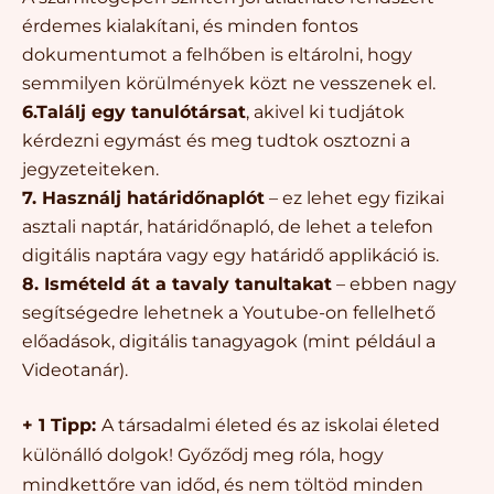
érdemes kialakítani, és minden fontos
dokumentumot a felhőben is eltárolni, hogy
semmilyen körülmények közt ne vesszenek el.
6.Találj egy tanulótársat
, akivel ki tudjátok
kérdezni egymást és meg tudtok osztozni a
jegyzeteiteken.
7. Használj határidőnaplót
– ez lehet egy fizikai
asztali naptár, határidőnapló, de lehet a telefon
digitális naptára vagy egy határidő applikáció is.
8. Ismételd át a tavaly tanultakat
– ebben nagy
segítségedre lehetnek a Youtube-on fellelhető
előadások, digitális tanagyagok (mint például a
Videotanár).
+ 1 Tipp:
A társadalmi életed és az iskolai életed
különálló dolgok! Győződj meg róla, hogy
mindkettőre van időd, és nem töltöd minden