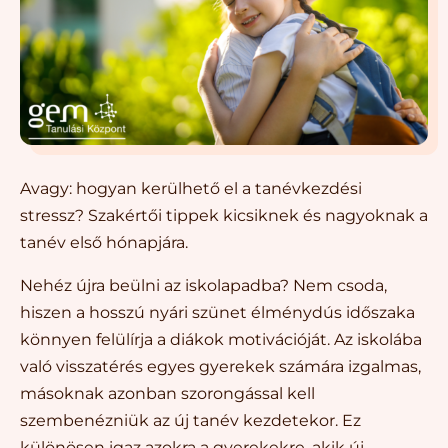
Avagy: hogyan kerülhető el a tanévkezdési
stressz? Szakértői tippek kicsiknek és nagyoknak a
tanév első hónapjára.
Nehéz újra beülni az iskolapadba? Nem csoda,
hiszen a hosszú nyári szünet élménydús időszaka
könnyen felülírja a diákok motivációját. Az iskolába
való visszatérés egyes gyerekek számára izgalmas,
másoknak azonban szorongással kell
szembenézniük az új tanév kezdetekor. Ez
különösen igaz azokra a gyerekekre, akik új