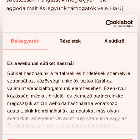
aggodalmait és legyünk támogatók vele. Ha új
iskolába megy, iskolakezdés előtt menjünk el
együtt és fedezzük fel az épületet, az
osztálytermeket és a környéket. Ha a gyermeknek
Beleegyezés
Részletek
A sütikről
extra támaszra van szüksége keressünk az
iskolában egy támogatót – tanárt, tanársegédet
vagy pszichológust – és kérjük meg, hogy
Ez a weboldal sütiket használ
napközben nézzen rá, váltson vele pár szót a
Sütiket használunk a tartalmak és hirdetések személyre
szünetben.
szabásához, közösségi funkciók biztosításához,
valamint weboldalforgalmunk elemzéséhez. Ezenkívül
Mit tehetünk annak érdekében, hogy az új tanév
közösségi média-, hirdető- és elemező partnereinkkel
zökkenőmentesen induljon és a lendület az egész
megosztjuk az Ön weboldalhasználatra vonatkozó
tanévben kitartson? Dr.Bohács Krisztina kognitív
adatait, akik kombinálhatják az adatokat más olyan
pszichológus, kognitív készségfejlesztéssel
adatokkal, amelyeket Ön adott meg számukra vagy az
foglalkozó intelligenciakutató praktikus tippjei
Ön által használt más szolgáltatásokból gyűjtöttek.
segítségünkre lehetnek a zökkenőmentes
iskolakezdésben.