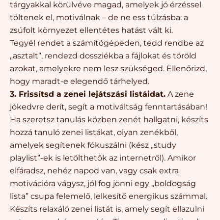
tárgyakkal körülvéve magad, amelyek jó érzéssel
töltenek el, motiválnak – de ne ess túlzásba: a
zsúfolt környezet ellentétes hatást vált ki.
Tegyél rendet a számítógépeden, tedd rendbe az
„asztalt”, rendezd dossziékba a fájlokat és töröld
azokat, amelyekre nem lesz szükséged. Ellenőrizd,
hogy maradt-e elegendő tárhelyed.
3. Frissítsd a zenei lejátszási listáidat.
A zene
jókedvre derít, segít a motiváltság fenntartásában!
Ha szeretsz tanulás közben zenét hallgatni, készíts
hozzá tanuló zenei listákat, olyan zenékből,
amelyek segítenek fókuszálni (kész „study
playlist”-ek is letölthetők az internetről). Amikor
elfáradsz, nehéz napod van, vagy csak extra
motivációra vágysz, jól fog jönni egy „boldogság
lista” csupa felemelő, lelkesítő energikus számmal.
Készíts relaxáló zenei listát is, amely segít ellazulni