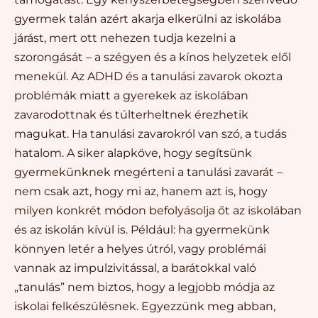
gyermek talán azért akarja elkerülni az iskolába
járást, mert ott nehezen tudja kezelni a
szorongását – a szégyen és a kínos helyzetek elől
menekül. Az ADHD és a tanulási zavarok okozta
problémák miatt a gyerekek az iskolában
zavarodottnak és túlterheltnek érezhetik
magukat.
Ha tanulási zavarokról van szó, a tudás
hatalom. A siker alapköve, hogy segítsünk
gyermekünknek megérteni a tanulási zavarát –
nem csak azt, hogy mi az, hanem azt is, hogy
milyen konkrét módon befolyásolja őt az iskolában
és az iskolán kívül is. Például: ha gyermekünk
könnyen letér a helyes útról, vagy problémái
vannak az impulzivitással, a barátokkal való
„tanulás” nem biztos, hogy a legjobb módja az
iskolai felkészülésnek. Egyezzünk meg abban,