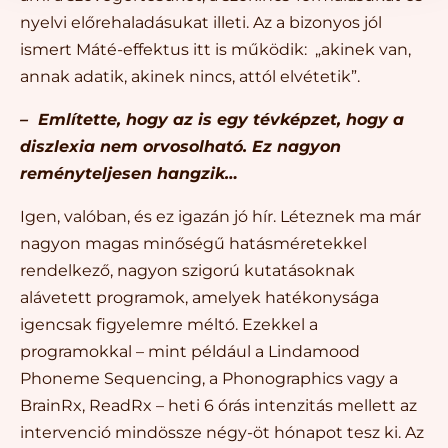
nyelvi előrehaladásukat illeti. Az a bizonyos jól
ismert Máté-effektus itt is működik: „akinek van,
annak adatik, akinek nincs, attól elvétetik”.
– Említette, hogy az is egy tévképzet, hogy a
diszlexia nem orvosolható. Ez nagyon
reményteljesen hangzik…
Igen, valóban, és ez igazán jó hír. Léteznek ma már
nagyon magas minőségű hatásméretekkel
rendelkező, nagyon szigorú kutatásoknak
alávetett programok, amelyek hatékonysága
igencsak figyelemre méltó. Ezekkel a
programokkal – mint például a Lindamood
Phoneme Sequencing, a Phonographics vagy a
BrainRx, ReadRx – heti 6 órás intenzitás mellett az
intervenció mindössze négy-öt hónapot tesz ki. Az