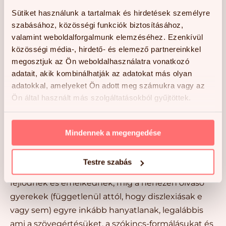
csoportokat működtetni az ilyen jellegű
Sütiket használunk a tartalmak és hirdetések személyre
problémával küzdő gyermekeknek. A statisztikai
szabásához, közösségi funkciók biztosításához,
adatok azt mutatják, hogy a diszlexia ötből
valamint weboldalforgalmunk elemzéséhez. Ezenkívül
legalább egy gyermeket biztosan érint.
közösségi média-, hirdető- és elemező partnereinkkel
megosztjuk az Ön weboldalhasználatra vonatkozó
– Minden olvasási nehézségekkel küzdő
adatait, akik kombinálhatják az adatokat más olyan
gyermek diszlexiás?
adatokkal, amelyeket Ön adott meg számukra vagy az
Ön által használt más szolgáltatásokból gyűjtöttek.
Nem, de a tudomány szempontjából teljesen
mindegy, hogy a gyermek diszlexiás, tehát ilyen
típusú erős tüneteket produkál, vagy csak nem
Mindennek a megengedése
szeret olvasni, olvasási, szövegértési nehézségei,
helyesírásbeli kudarcai vannak. Ugyanis a nagyon
Testre szabás
jól olvasó gyermekek nagyon erősen haladva
fejlődnek és emelkednek, míg a nehezen olvasó
gyerekek (függetlenül attól, hogy diszlexiásak e
vagy sem) egyre inkább hanyatlanak, legalábbis
ami a szövegértésüket, a szókincs-formálásukat és