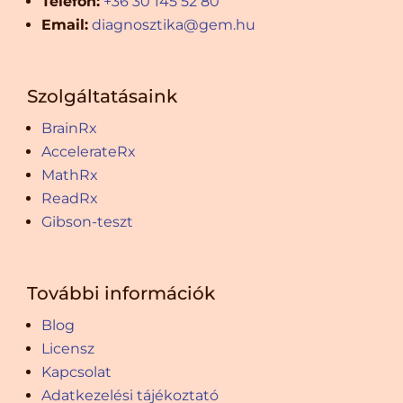
Telefon:
+36 30 145 52 80
Email:
diagnosztika@gem.hu
Szolgáltatásaink
BrainRx
AccelerateRx
MathRx
ReadRx
Gibson-teszt
További információk
Blog
Licensz
Kapcsolat
Adatkezelési tájékoztató