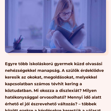
Egyre több iskoláskorú gyermek küzd olvasási
nehézségekkel manapság. A szülők érdeklődve
keresik az okokat, megoldásokat, melyekkel
kapcsolatban számos tévhit kering a
köztudatban. Mi okozza a diszlexiát? Milyen
hatékonysággal orvosolható? Mennyi idő alatt
érhető el jól észrevehető változás? – többek
között ezekre a kérdésekre kerestük a választ