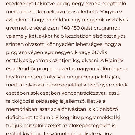
eredményt tekintve pedig négy évnek megfelelő
mentális életkorbeli javulás is elérhető. Vagyis ez
azt jelenti, hogy ha például egy negyedik osztályos
gyermek elvégzi ezen (140-150 órás) programok
valamelyikét, akkor ha ő kezdetben első osztályos
szinten olvasott, könnyedén lehetséges, hogy a
program végén egy negyedik vagy ötödik
osztályos gyermek szintjén fog olvasni. A BrainRx
és a ReadRx program azért is nagyon különleges a
kiváló minőségű olvasási programok palettáján,
mert az olvasási nehézségekkel küzdő gyermekek
esetében sok esetben koncentrációzavar, lassú
feldolgozási sebesség is jellemző, illetve a
memóriában, azaz az előhívásban is különböző
deficiteket találunk. E kognitív programokkal ki
tudjuk csiszolni ezeket az előképességeket is,
ezáltal kiválóan felszámolható a diszlexia, így