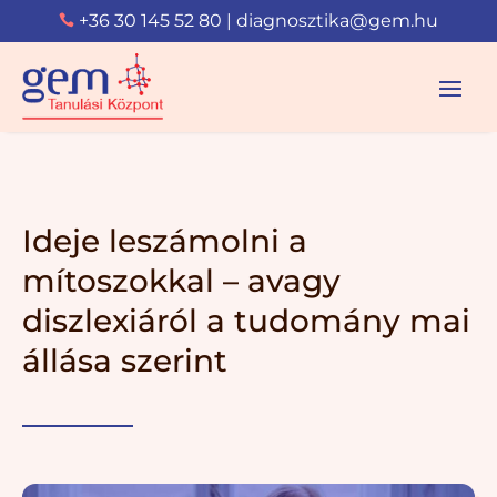
+36 30 145 52 80
|
diagnosztika@gem.hu

Ideje leszámolni a
mítoszokkal – avagy
diszlexiáról a tudomány mai
állása szerint