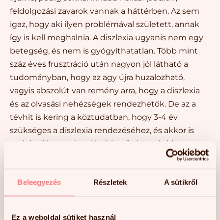
feldolgozási zavarok vannak a háttérben. Az sem
igaz, hogy aki ilyen problémával született, annak
így is kell meghalnia. A diszlexia ugyanis nem egy
betegség, és nem is gyógyíthatatlan. Több mint
száz éves frusztráció után nagyon jól látható a
tudományban, hogy az agy újra huzalozható,
vagyis abszolút van remény arra, hogy a diszlexia
és az olvasási nehézségek rendezhetők. De az a
tévhit is kering a köztudatban, hogy 3-4 év
szükséges a diszlexia rendezéséhez, és akkor is
csak korlátozott javulás érhető el. Hazánkban
sajnos nagyon él az a tévképzet, hogy éveken
átívelő beavatkozás szükséges ahhoz, hogy
Beleegyezés
Részletek
A sütikről
részlegesen vagy majdnem teljesen orvosolható
legyen ez a terület. Az sem helyt álló, hogy
keveseket érint a diszlexia, ezért érdemes külön
Ez a weboldal sütiket használ