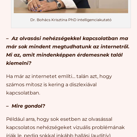
Dr. Bohács Krisztina PhD intelligenciakutató
– Az olvasási nehézségekkel kapcsolatban ma
már sok mindent megtudhatunk az internetről.
Mi az, amit mindenképpen érdemesnek talál
kiemelni?
Ha már az internetet említi… talán azt, hogy
számos mítosz is kering a diszlexiával
kapcsolatban.
– Mire gondol?
Például arra, hogy sok esetben az olvasással
kapcsolatos nehézségeket vizuális problémának
írják le, pedig sokkal inkább hallási (auditív)