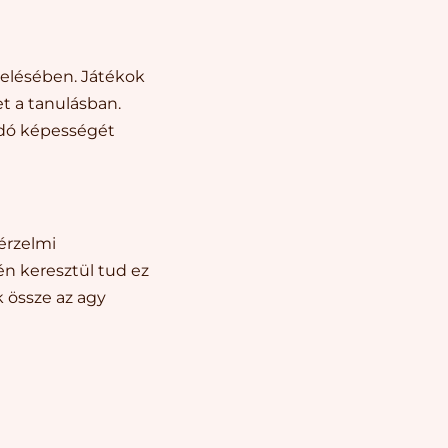
övelésében. Játékok
t a tanulásban.
dó képességét
érzelmi
n keresztül tud ez
 össze az agy