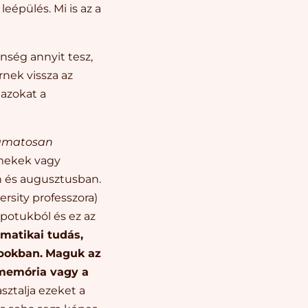
eépülés. Mi is az a
enség annyit tesz,
nek vissza az
 azokat a
yamatosan
rmekek vagy
n és augusztusban.
rsity professzora)
apotukból és ez az
matikai tudás,
apokban.
Maguk az
amemória vagy a
ztalja ezeket a