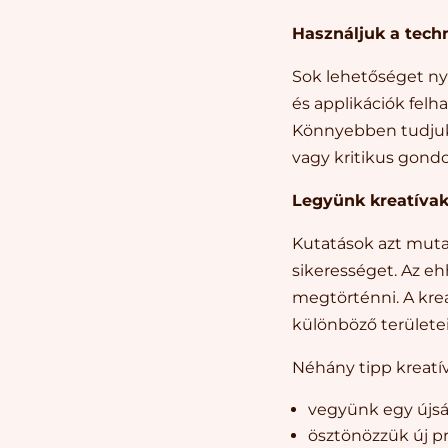
Használjuk a tech
Sok lehetőséget nyú
és applikációk fel
Könnyebben tudjuk
vagy kritikus gondo
Legyünk kreatíva
Kutatások azt mutat
sikerességet. Az e
megtörténni. A kre
különböző területei
Néhány tipp kreatí
vegyünk egy újság
ösztönözzük új pr