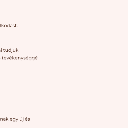
lkodást.
i tudjuk
es tevékenységgé
nak egy új és