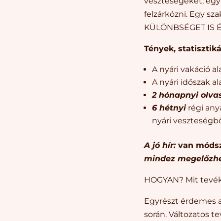
veszteségeket, egyr
felzárkózni. Egy sz
KÜLÖNBSÉGET IS É
Tények, statisztik
A nyári vakáció al
A nyári időszak al
2 hónapnyi olva
6 hétnyi
régi an
nyári veszteségb
A jó hír:
van móds
mindez megelőzh
HOGYAN? Mit tevéke
Egyrészt érdemes a
során. Változatos t