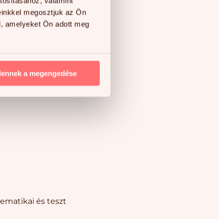
tosításához, valamint
einkkel megosztjuk az Ön
l, amelyeket Ön adott meg
a gyermek
dennek a megengedése
nk aktivitására,
tematikai és teszt