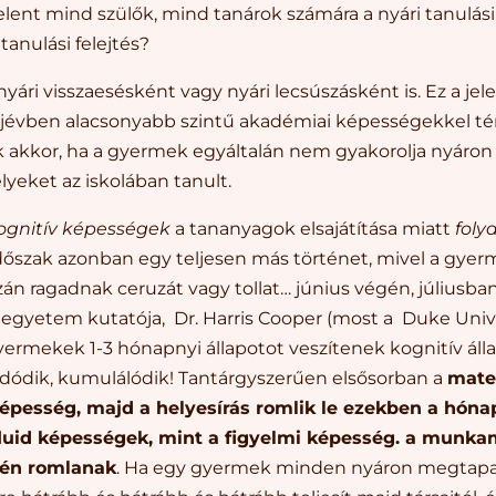
lent mind szülők, mind tanárok számára a nyári tanulási l
tanulási felejtés?
yári visszaesésként vagy nyári lecsúszásként is. Ez a jel
újévben alacsonyabb szintű akadémiai képességekkel tér
ik akkor, ha a gyermek egyáltalán nem gyakorolja nyáron
yeket az iskolában tanult.
ognitív képességek
a tananyagok elsajátítása miatt
fol
 időszak azonban egy teljesen más történet, mivel a gye
n ragadnak ceruzát vagy tollat… június végén, júliusba
egyetem kutatója, Dr. Harris Cooper (most a Duke Unive
yermekek 1-3 hónapnyi állapotot veszítenek kognitív áll
adódik, kumulálódik! Tantárgyszerűen elsősorban a
mate
képesség, majd a helyesírás romlik le ezekben a hón
luid képességek, mint a figyelmi képesség. a munk
tén romlanak
. Ha egy gyermek minden nyáron megtapas