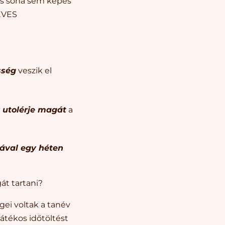
 és soha sem képes
 ÉVES
sség
veszik el
 utolérje magát
a
kával egy héten
t tartani?
ei voltak a tanév
játékos időtöltést