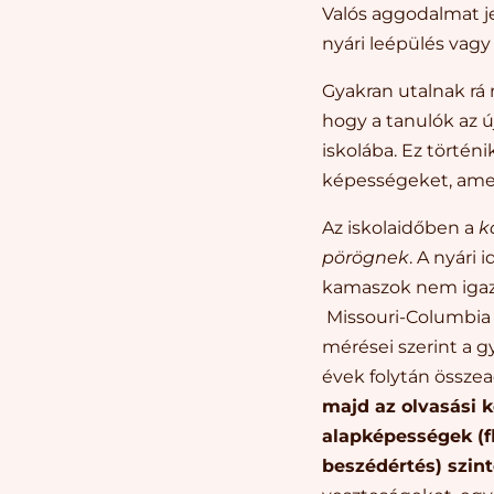
Valós aggodalmat je
nyári leépülés vagy 
Gyakran utalnak rá n
hogy a tanulók az 
iskolába. Ez történ
képességeket, amel
Az iskolaidőben a
k
pörögnek
. A nyári
kamaszok nem igazá
Missouri-Columbia 
mérései szerint a g
évek folytán össze
majd az olvasási 
alapképességek (f
beszédértés) szin