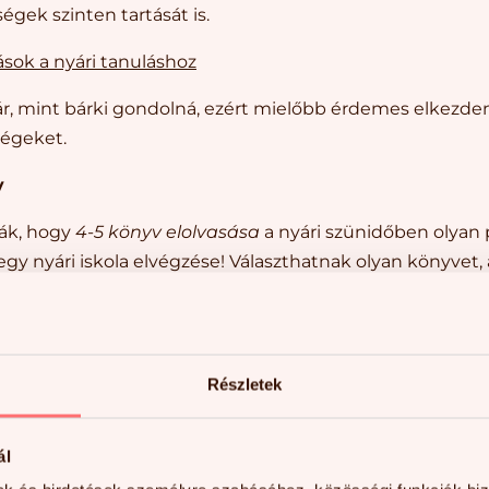
égek szinten tartását is.
ások a nyári tanuláshoz
r, mint bárki gondolná, ezért mielőbb érdemes elkezde
ségeket.
y
ják, hogy
4-5 könyv elolvasása
a nyári szünidőben olyan p
gy nyári iskola elvégzése! Választhatnak olyan könyvet
as és vicces.
 közvetlen erősíti a gyermek olvasási képességét, emellet
ségeket. Különböző műfajú könyvek még további tantárgy
Részletek
Érdemes ezt kihasználni a nyári időszakban.
 olvasás megkedveltetését:
ál