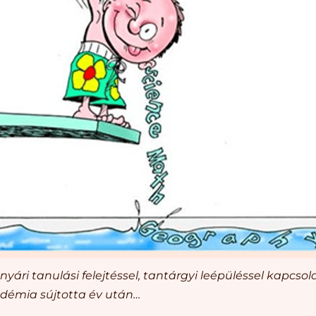
ri tanulási felejtéssel, tantárgyi leépüléssel kapcsol
démia sújtotta év után…