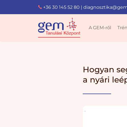
+36 30 145 52 80
|
diagnosztika@gem

A GEM-ről
Tré
Hogyan seg
a nyári leé