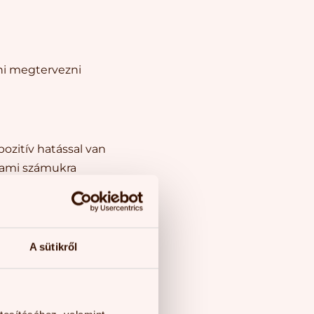
ni megtervezni
ozitív hatással van
, ami számukra
t élesíti a betűzési
i területeket is
A sütikről