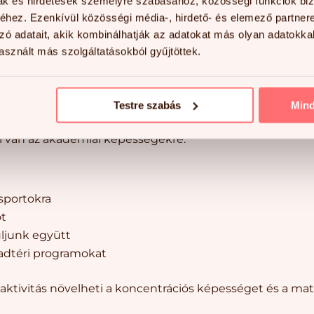
t a helyi könyvtárba
mak és hirdetések személyre szabásához, közösségi funkciók biz
hez. Ezenkívül közösségi média-, hirdető- és elemező partner
 magunkkal a parkba, strandra
zó adatait, akik kombinálhatják az adatokat más olyan adatokka
 egy fejezetet reggel, amikor amúgy is tanulni szokott 
sznált más szolgáltatásokból gyűjtöttek.
jezet elvégzéséért akár jutalmat is felajánlhatunk
Testre szabás
Min
, de a fizikai erőnlét is visszaeshet! Figyeljünk gyermekü
al van az akadémiai képességekre.
sportokra
ot
uljunk együtt
badtéri programokat
i aktivitás növelheti a koncentrációs képességet és a ma