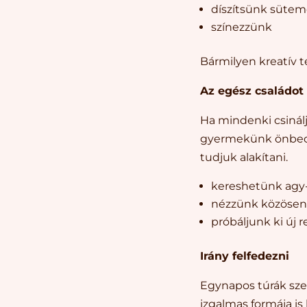
díszítsünk süte
színezzünk
Bármilyen kreatív 
Az egész családot
Ha mindenki csinál
gyermekünk önbecsü
tudjuk alakítani.
kereshetünk agy-e
nézzünk közöse
próbáljunk ki új 
Irány felfedezni
Egynapos túrák szer
izgalmas formája is 