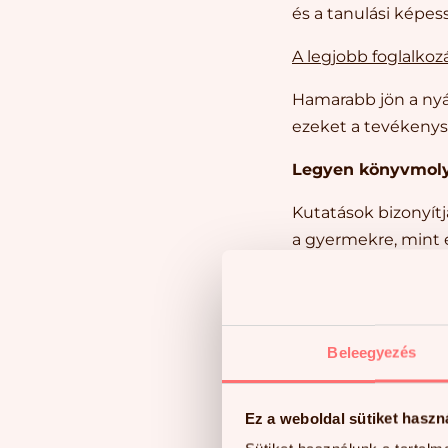
és a tanulási képess
A legjobb foglalkoz
Hamarabb jön a nyá
ezeket a tevékeny
Legyen könyvmol
Kutatások bizonyít
a gyermekre, mint e
szimpatikus, izgalm
Az olvasás egyrészt
és nyelvtani képes
Beleegyezés
tudnak támogatni. 
Hogyan segítsük az
Ez a weboldal sütiket haszn