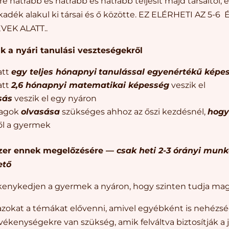
e hátrább és hátrább és hátrább teljesít majd társaitól,
akadék alakul ki társai és ő közötte. EZ ELÉRHETI AZ 5-6
VEK ALATT..
ák a nyári tanulási veszteségekről
att
egy teljes hónapnyi
tanulással egyenértékű képe
att
2,6 hónapnyi matematikai képesség
veszik el
sás
veszik el egy nyáron
yagok
olvasása
szükséges ahhoz az őszi kezdésnél,
hogy
ől a gyermek
zer ennek megelőzésére —
csak heti 2-3 órányi mun
ető
nykedjen a gyermek a nyáron, hogy szinten tudja magá
zokat a témákat elővenni, amivel egyébként is nehézség
evékenységekre van szükség, amik felváltva biztosítják a 