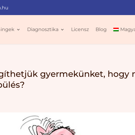
.hu
ningek
Diagnosztika
Licensz
Blog
Magy
íthetjük gyermekünket, hogy ne
pülés?