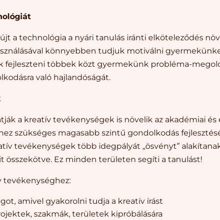
nológiát
jt a technológia a nyári tanulás iránti elköteleződés n
használásával könnyebben tudjuk motiválni gyermekünke
 fejleszteni többek közt gyermekünk probléma-megol
lkodásra való hajlandóságát.
k
ják a kreatív tevékenységek is növelik az akadémiai és 
hhez szükséges magasabb szintű gondolkodás fejlesztésé
atív tevékenységek több idegpályát „ösvényt” alakítanak
t összekötve. Ez minden területen segíti a tanulást!
v tevékenységhez:
ot, amivel gyakorolni tudja a kreatív írást
ojektek, szakmák, területek kipróbálására