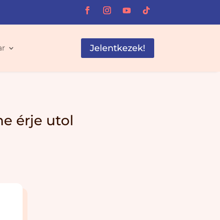
Jelentkezek!
ar
 érje utol