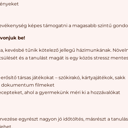
ményeket
tevékenység képes támogatni a magasabb szintű gondo
 vonjuk be!
ja, kevésbé tűnik kötelező jellegű házimunkának. Növeln
lését és a tanulást magát is egy közös stressz ment
rősítő társas játékokat – szókirakó, kártyajátékok, sakk
n dokumentum filmeket
recepteket, ahol a gyermekünk méri ki a hozzávalókat
vezése egyrészt nagyon jó időtöltés, másrészt a tanulás
lehet.