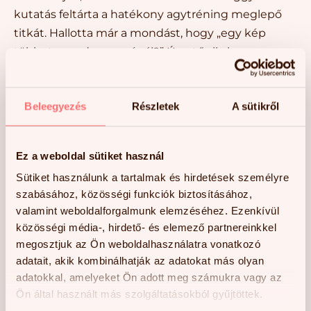
kutatás feltárta a hatékony agytréning meglepő
titkát. Hallotta már a mondást, hogy „egy kép
többet mond ezer szónál?” Úgy tűnik, hogy a
traumás agysérülés vagy az életkorral összefüggő
kognitív hanyatlás esetében az agy egészségének
Beleegyezés
Részletek
A sütikről
titkos összetevőjét a képek jelentik.
A Journal of Neuroimaging című folyóiratban
közzétett tanulmányban a Gibson Institute of
Ez a weboldal sütiket használ
Cognitive Research kutatói az agy Default Mode
Sütiket használunk a tartalmak és hirdetések személyre
Network (DMN) hálózatában bekövetkezett
szabásához, közösségi funkciók biztosításához,
változásokat vizsgálták 72 óra LearningRx egyéni
valamint weboldalforgalmunk elemzéséhez. Ezenkívül
kognitív tréning elvégzése után. A tanulmányban
közösségi média-, hirdető- és elemező partnereinkkel
tíz olyan résztvevő esetében végeztek funkcionális
megosztjuk az Ön weboldalhasználatra vonatkozó
mágneses rezonancia képalkotást (fMRI) a
adatait, akik kombinálhatják az adatokat más olyan
vizsgálat előtt és után, akik vagy az életkorral
adatokkal, amelyeket Ön adott meg számukra vagy az
Ön által használt más szolgáltatásokból gyűjtöttek.
összefüggő kognitív hanyatlással, vagy traumás