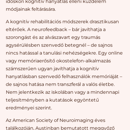
időskori kognitív hanyatlás elleni küzdelem
módjainak feltárására.
A kognitív rehabilitációs módszerek drasztikusan
eltérőek. A neurofeedback – bár javíthatja a
szorongást és az alvászavart egy traumás
agysérülésben szenvedő betegnél – de sajnos
nincs hatással a tanulási nehézségekre. Egy online
vagy memóriaerősítő okostelefon-alkalmazás
számszerűen ugyan javíthatja a kognitív
hanyatlásban szenvedő felhasználók memóriáját –
de sajnos hatása nem transzferál a valós életbe.
Nem jelentkezik az iskolában vagy a mindennapi
teljesítményben a kutatások egyöntetű
eredményei szerint.
Az American Society of Neuroimaging éves
találkozóján, Austinban bemutatott meggyőző