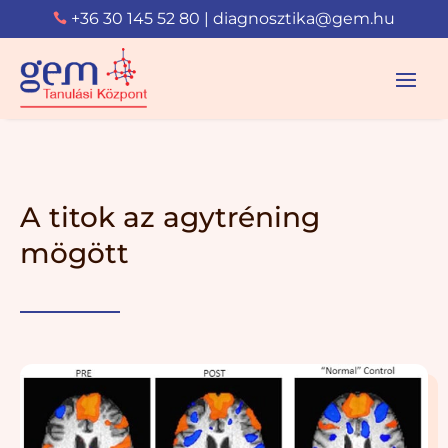
+36 30 145 52 80
|
diagnosztika@gem.hu

A titok az agytréning
mögött