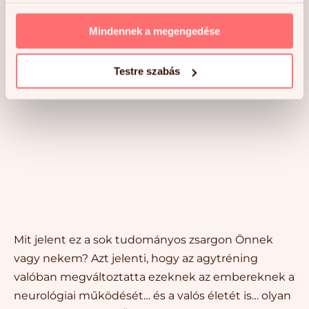
agysérülés (TBI) miatt károsodott kognitív
funkciókkal rendelkeztek. A kezelés utáni
Mindennek a megengedése
neuroimaging eredmények megnövekedett
konnektivitást, csökkent hiper-konnektivitást és
Testre szabás
fontos antikorrelációk megjelenését mutatták.
Mit jelent ez a sok tudományos zsargon Önnek
vagy nekem? Azt jelenti, hogy az agytréning
valóban megváltoztatta ezeknek az embereknek a
neurológiai működését… és a valós életét is… olyan