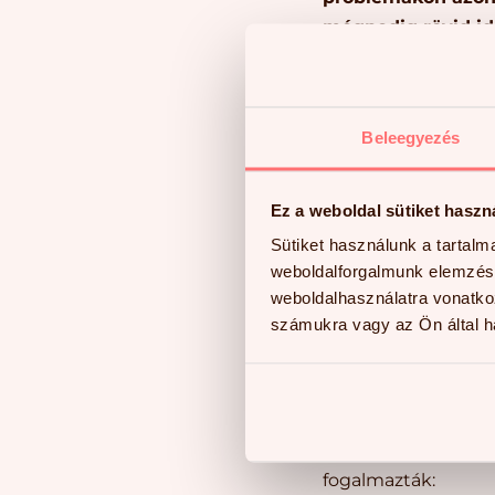
mégpedig rövid idő
Bence 12 éves volt,
és szociális képess
autizmust, ami a k
Beleegyezés
területen is megjel
valamint a hosszú t
Ez a weboldal sütiket haszn
évvel elmaradt a ko
Sütiket használunk a tartal
kétéves lemaradást
weboldalforgalmunk elemzésé
jelentett Bencének
weboldalhasználatra vonatko
számukra vagy az Ön által ha
A 120 órás program
memóriája 14 életé
növekedést ért el.
a számokból is lát
mindennapokban tö
fogalmazták: