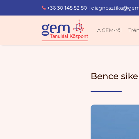
+36 30 145 52 80
|
diagnosztika@gem

A GEM-ről
Tré
Bence sike