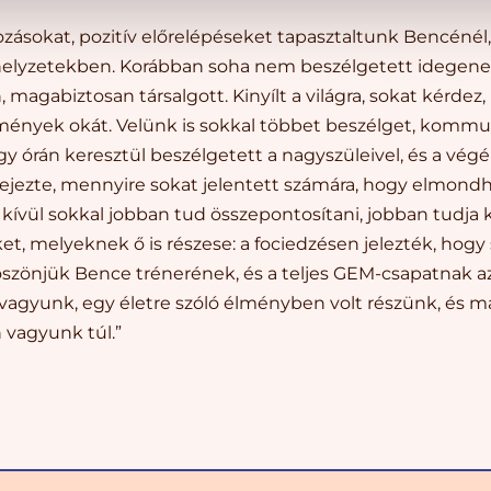
ozásokat, pozitív előrelépéseket tapasztaltunk Bencénél,
is helyzetekben. Korábban soha nem beszélgetett idegene
, magabiztosan társalgott. Kinyílt a világra, sokat kérdez,
mények okát. Velünk is sokkal többet beszélget, kommun
y órán keresztül beszélgetett a nagyszüleivel, és a vé
fejezte, mennyire sokat jelentett számára, hogy elmond
kívül sokkal jobban tud összepontosítani, jobban tudja 
t, melyeknek ő is részese: a fociedzésen jelezték, hogy
 Köszönjük Bence trénerének, és a teljes GEM-csapatnak
vagyunk, egy életre szóló élményben volt részünk, és m
vagyunk túl.”