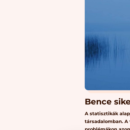
Bence sike
A statisztikák al
társadalomban. A 
problémákon azon