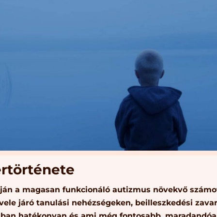
rtörténete
apján a magasan funkcionáló autizmus növekvő számo
vele járó tanulási nehézségeken, beilleszkedési zava
ban hatékonyan és ami még fontosabb, maradandóan 