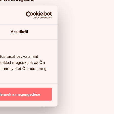
ményünket tanulási
ztizáltak nála
jában és szociális
A sütikről
ási feldolgozása
 miatt – közel öt
logikája is közel
tosításához, valamint
 nehézséget
einkkel megosztjuk az Ön
l, amelyeket Ön adott meg
tattak. Hosszú távú
gozása közel 5 éves
lelő szintet. Ahogy
dennek a megengedése
zi örömöt azonban a
lás szívvel meg is