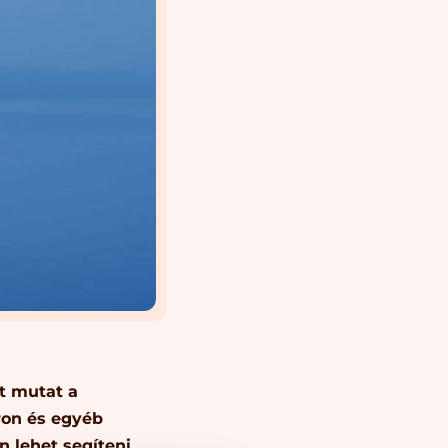
t mutat a
ron és egyéb
lehet segíteni,