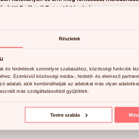
 alatt! Erről szól Bence története is.
 amikor 2018 márciusában szüleivel felkereste az intéz
égeiben tapasztalt nehézségek miatt. Hétévesen diagnos
ommunikációjában, viselkedésében, figyelemkoncentráció
Részletek
ent. A Gibson-teszt elvégzésével tisztázódott, hogy a hall
ávú memóriája – ez főként a beszédértés nehezítettsége
ál
rának megfelelő szinttől. Emellett a munkamemóriája és 
mak és hirdetések személyre szabásához, közösségi funkciók biz
 mutatott. Ezek mellett a figyelem fenntartása is nagy
hez. Ezenkívül közösségi média-, hirdető- és elemező partner
.
zó adatait, akik kombinálhatják az adatokat más olyan adatokka
sznált más szolgáltatásokból gyűjtöttek.
 után a képességei összesítve 2,6 éves fejlődést mu
vre emelkedett, azaz több mint 6 évet, hallási feldol
 Emellett a munkamemóriája is utolérte a korának megfe
Testre szabás
Min
ható, Bence képességei jelentősen erősödtek! Az iga
rtént változások jelentik, ahogy a szülők ezt há