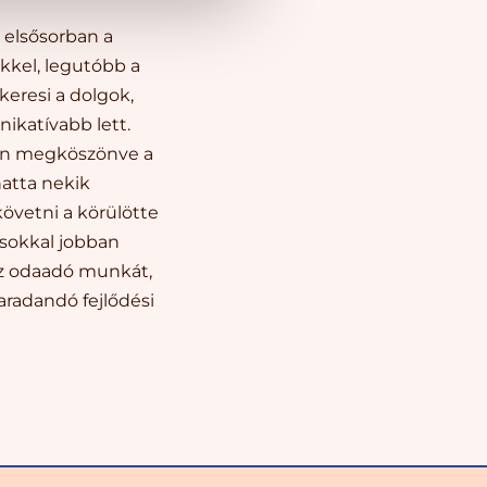
 elsősorban a
kkel, legutóbb a
 keresi a dolgok,
ikatívabb lett.
gén megköszönve a
hatta nekik
követni a körülötte
 sokkal jobban
 az odaadó munkát,
aradandó fejlődési