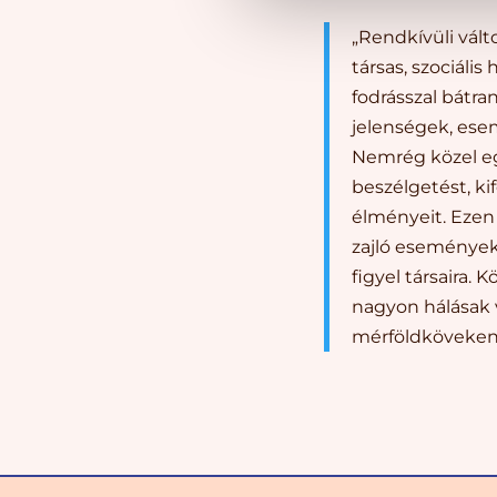
„Rendkívüli vált
társas, szociál
fodrásszal bátran
jelenségek, ese
Nemrég közel eg
beszélgetést, ki
élményeit. Ezen 
zajló eseményeke
figyel társaira.
nagyon hálásak 
mérföldköveken 